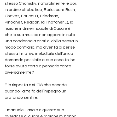
stesso Chomsky, naturalmente; e poi, 
in ordine alfabetico, Berlusconi, Bush, 
Chavez, Foucault, Friedman, 
Pinochet, Reagan, la Thatcher…), la 
lezione indimenticabile di Casale è 
che la sua musica non appare in nulla 
una condanna a priori di chi la pensa in 
modo contrario, ma diventa di per se 
stessa il motivo ineludibile dell’unica 
domanda possibile al suo ascolto: ho 
forse avuto torto a pensarla tanto 
diversamente?
E la risposta è sì. Ciò che accade 
quando l’arte fa dell’impegno un 
profondo sentire.
Emanuele Casale e questa sua 
overdose di cuore e ragione mi hanno 