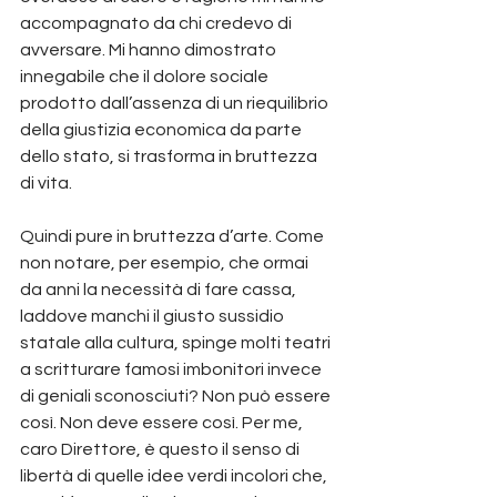
accompagnato da chi credevo di 
avversare. Mi hanno dimostrato 
innegabile che il dolore sociale 
prodotto dall’assenza di un riequilibrio 
della giustizia economica da parte 
dello stato, si trasforma in bruttezza 
di vita.
Quindi pure in bruttezza d’arte. Come 
non notare, per esempio, che ormai 
da anni la necessità di fare cassa, 
laddove manchi il giusto sussidio 
statale alla cultura, spinge molti teatri 
a scritturare famosi imbonitori invece 
di geniali sconosciuti? Non può essere 
così. Non deve essere così. Per me, 
caro Direttore, è questo il senso di 
libertà di quelle idee verdi incolori che, 